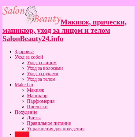
Макияж, прически,
маникюр, уход за лицом и телом
SalonBeauty24.info
Здоровье
Уход за собой
Уход за лицом
Уход за волосами
Уход за руками
Уход за телом
Make Up
Макияж
Маникюр
Парфюмерия
Прически
Похудение
Диеты
Правильное питание
Упражнения для похудения
Статьи