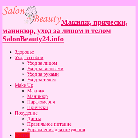
Макияж, прически,
маникюр, уход за лицом и телом
SalonBeauty24.info
Здоровье
Уход за собой
Уход за лицом
Уход за волосами
Уход за руками
Уход за телом
Make Up
Макияж
Маникюр
Парфюмерия
Прически
Похудение
Диеты
Правильное питание
Упражнения для похудения
Статьи