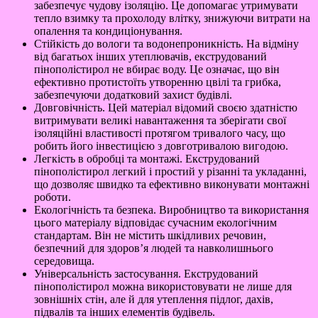
забезпечує чудову ізоляцію. Це допомагає утримувати
тепло взимку та прохолоду влітку, знижуючи витрати на
опалення та кондиціонування.
Стійкість до вологи та водонепроникність. На відміну
від багатьох інших утеплювачів, екструдований
пінополістирол не вбирає воду. Це означає, що він
ефективно протистоїть утворенню цвілі та грибка,
забезпечуючи додатковий захист будівлі.
Довговічність. Цей матеріал відомий своєю здатністю
витримувати великі навантаження та зберігати свої
ізоляційні властивості протягом тривалого часу, що
робить його інвестицією з довготривалою вигодою.
Легкість в обробці та монтажі. Екструдований
пінополістирол легкий і простий у різанні та укладанні,
що дозволяє швидко та ефективно виконувати монтажні
роботи.
Екологічність та безпека. Виробництво та використання
цього матеріалу відповідає сучасним екологічним
стандартам. Він не містить шкідливих речовин,
безпечний для здоров’я людей та навколишнього
середовища.
Універсальність застосування. Екструдований
пінополістирол можна використовувати не лише для
зовнішніх стін, але й для утеплення підлог, дахів,
підвалів та інших елементів будівель.