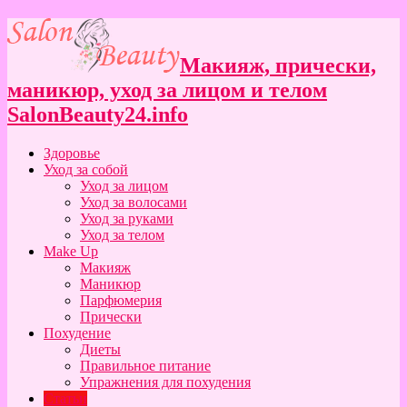
Макияж, прически,
маникюр, уход за лицом и телом
SalonBeauty24.info
Здоровье
Уход за собой
Уход за лицом
Уход за волосами
Уход за руками
Уход за телом
Make Up
Макияж
Маникюр
Парфюмерия
Прически
Похудение
Диеты
Правильное питание
Упражнения для похудения
Статьи