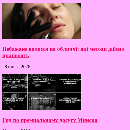
Небажане волосся на обличчі: які методи дійсно
працюють
28 июля, 2026
Гид по премиальному досугу Минска