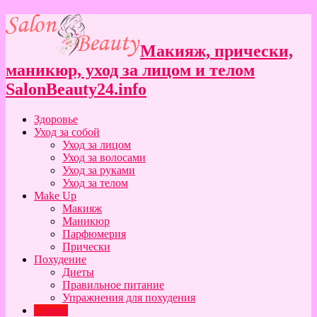
Макияж, прически,
маникюр, уход за лицом и телом
SalonBeauty24.info
Здоровье
Уход за собой
Уход за лицом
Уход за волосами
Уход за руками
Уход за телом
Make Up
Макияж
Маникюр
Парфюмерия
Прически
Похудение
Диеты
Правильное питание
Упражнения для похудения
Статьи