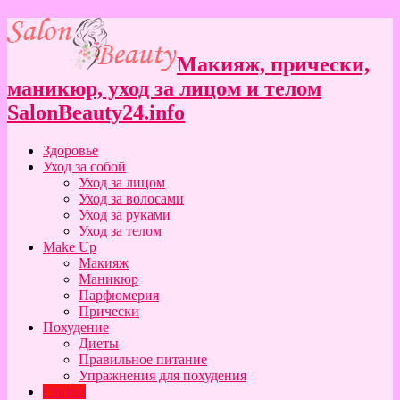
Макияж, прически,
маникюр, уход за лицом и телом
SalonBeauty24.info
Здоровье
Уход за собой
Уход за лицом
Уход за волосами
Уход за руками
Уход за телом
Make Up
Макияж
Маникюр
Парфюмерия
Прически
Похудение
Диеты
Правильное питание
Упражнения для похудения
Статьи