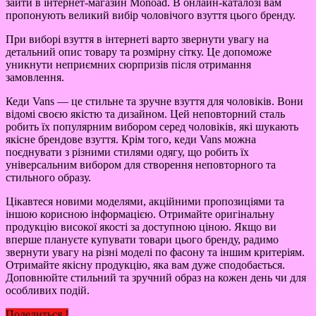
зайти в інтернет-магазин Monoad. В онлайн-каталозі вам
пропонують великий вибір чоловічого взуття цього бренду.
При виборі взуття в інтернеті варто звернути увагу на
детальний опис товару та розмірну сітку. Це допоможе
уникнути неприємних сюрпризів після отримання
замовлення.
Кеди Vans — це стильне та зручне взуття для чоловіків. Вони
відомі своєю якістю та дизайном. Цей неповторний сталь
робить їх популярним вибором серед чоловіків, які шукають
якісне брендове взуття. Крім того, кеди Vans можна
поєднувати з різними стилями одягу, що робить їх
універсальним вибором для створення неповторного та
стильного образу.
Цікавтеся новими моделями, акційними пропозиціями та
іншою корисною інформацією. Отримайте оригінальну
продукцію високої якості за доступною ціною. Якщо ви
вперше плануєте купувати товари цього бренду, радимо
звернути увагу на різні моделі по фасону та іншим критеріям.
Отримайте якісну продукцію, яка вам дуже сподобається.
Доповнюйте стильний та зручний образ на кожен день чи для
особливих подій.
Поделиться !