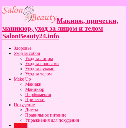
Макияж, прически,
маникюр, уход за лицом и телом
SalonBeauty24.info
Здоровье
Уход за собой
Уход за лицом
Уход за волосами
Уход за руками
Уход за телом
Make Up
Макияж
Маникюр
Парфюмерия
Прически
Похудение
Диеты
Правильное питание
Упражнения для похудения
Статьи