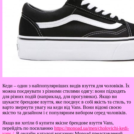
Кеди – один з найпопулярніших видів взуття для чоловіків. Їх
можна поєднувати з різними стилями одягу: вони підходять
для різних подій (наприклад, для прогулянки). Якщо ви
шукаєте брендове взуття, яке поєднує в собі якість та стиль, то
варто звернути увагу на кеди від Vans. Вони відомі своєю
якістю та дизайном і є популярним вибором серед чоловіків.
Якщо ви хотіли б купити якісне брендове взуття Vans,
перейдіть по посиланню
https://monoad.ua/men/cholovichi-kedi-
vans-/
. В онлайн-каталозі магазину Monoad представлений