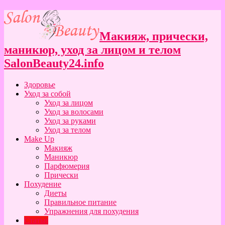
Макияж, прически,
маникюр, уход за лицом и телом
SalonBeauty24.info
Здоровье
Уход за собой
Уход за лицом
Уход за волосами
Уход за руками
Уход за телом
Make Up
Макияж
Маникюр
Парфюмерия
Прически
Похудение
Диеты
Правильное питание
Упражнения для похудения
Статьи