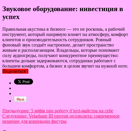
Звуковое оборудование: инвестиция в
успех
Правильная акустика в бизнесе — это не роскошь, а рабочий
инструмент, который напрямую влияет на атмосферу, комфорт
клиентов и производительность сотрудников. Ровный
фоновый звук создаёт настроение, делает пространство
живым и располагающим. Владельцы, которые понимают
силу аудиосреды, получают конкурентное преимущество:
клиенты дольше задерживаются, сотрудники работают с
большим комфортом, а бизнес в целом звучит на нужной ноте.
Поделиться !
Предыдущие:
5 міфів про роботу б’юті-майстра на себе
Следующие:
Velashape III против целлюлита: современное
решение для коррекции фигуры