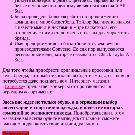
увидеть конверсы в разных цветовых вариантах, но
белые и черные по-прежнему являются классикой All
Star.
Была проведена большая работа по продвижению
компании в мире баскетбола. Тэйлор был лично знаком
с известными личностями в мире баскетбола, его
отношения с ними стали очень полезны для маркетинга
бренда.
Имя предприимчивого баскетболиста увековечено
производителями Converse. До сих пор выпускаются
легендарные кеды, которые называются Chuck Taylor All
Star.
Для того чтобы приобрести оригинальные кроссовки или
кеды бренда, который никогда не выйдет из моды, сегодня не
потребуется даже покидать дом. Интернет- магазин
«
Converse
» предлагает конверсы от производителя в
огромном ассортименте.
Здесь вас ждет не только обувь, а и огромный выбор
аксессуаров и спортивной одежды, в качестве которых
сомнений не возникнет никогда.
Приобретая вещи в этом
магазине вы всегда будите выглядеть стильно и сможете
выгодно подчеркнуть свою индивидуальность.
Поделиться !