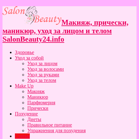
Макияж, прически,
маникюр, уход за лицом и телом
SalonBeauty24.info
Здоровье
Уход за собой
Уход за лицом
Уход за волосами
Уход за руками
Уход за телом
Make Up
Макияж
Маникюр
Парфюмерия
Прически
Похудение
Диеты
Правильное питание
Упражнения для похудения
Статьи